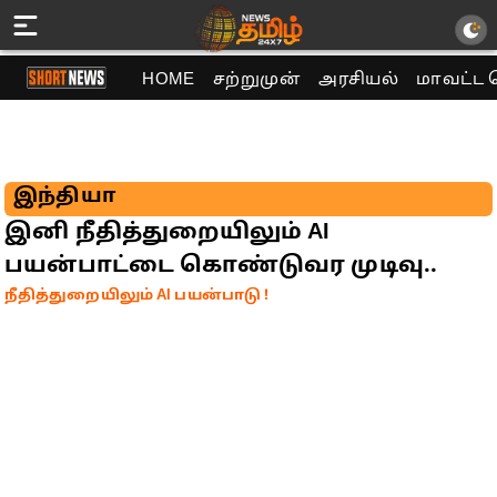
HOME
சற்றுமுன்
அரசியல்
மாவட்ட 
இந்தியா
இனி நீதித்துறையிலும் AI
பயன்பாட்டை கொண்டுவர முடிவு..
நீதித்துறையிலும் AI பயன்பாடு !