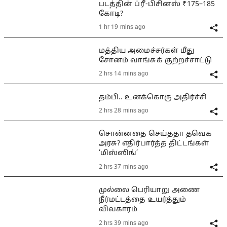
படத்தின் ப்ரீ-பிசினஸ் ₹175–185
கோடி?
1 hr 19 mins ago
மத்திய அமைச்சர்கள் மீது
சோனம் வாங்சுக் குற்றச்சாட்டு
2 hrs 14 mins ago
தம்பி.. உனக்கொரு அதிர்ச்சி
2 hrs 28 mins ago
சொன்னதை செய்ததா தவெக
அரசு? எதிர்பார்த்த திட்டங்கள்
’மிஸ்ஸிங்’
2 hrs 37 mins ago
முல்லை பெரியாறு அணை
நீர்மட்டத்தை உயர்த்தும்
விவகாரம்
2 hrs 39 mins ago